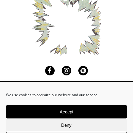
Facebook
Instagram
Spotify
We use cookies to optimize our website and our service.
Accept
Schicke mir eine Nachricht an
mail@tim-neuhaus.de
wenn du auf meinen Email Newsletter eingetragen
Deny
werden möchtest.