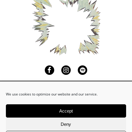
Facebook
Instagram
Spotify
We use cookies to optimize our website and our service.
Accept
Schicke mir eine Nachricht an
mail@tim-neuhaus.de
wenn du auf meinen Email Newsletter eingetragen
Deny
werden möchtest.