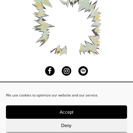
Facebook
Instagram
Spotify
We use cookies to optimize our website and our service.
Accept
Schicke mir eine Nachricht an
mail@tim-neuhaus.de
wenn du auf meinen Email Newsletter eingetragen
Deny
werden möchtest.