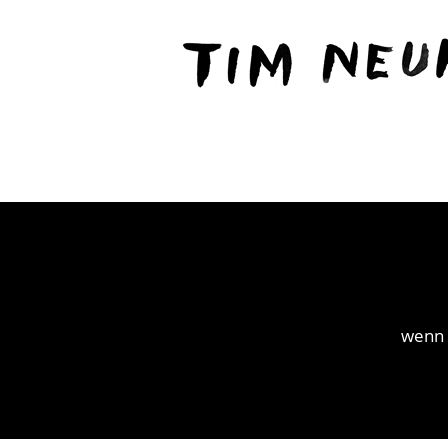
Content
TIM
NEUHAUS
wenn 