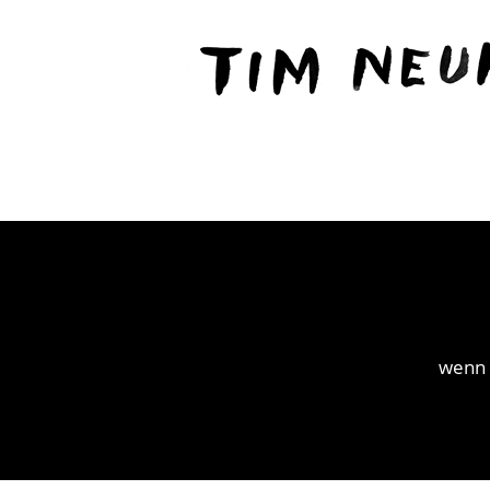
Content
TIM
NEUHAUS
wenn 